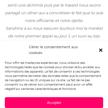
ns
senti une alchimie puis par le hasard nous avons
s
ois
partagé un dîner qui a concrétiser le fait que tu sois
pa
notre officiante et notre djette.
ée)
Sandrine à su nous rassurer (surtout moi la mariée)
Sa
.
de notre premier appel au jour J, un suivi au top.
de
Une cérémonie exceptionnelle, une ambiance de
U
Gérer le consentement aux
feu, a l’écoute et disponible.
cookies
e
Sandrine tu es une super nana et une très belle
Pour offrir les meilleures expériences, nous utilisons des
rencontre, vivement la prochaine presta.
technologies telles que les cookies pour stocker et/ou accéder aux
informations des appareils. Le fait de consentir à ces technologies
s.
Je recommande vivement Mes Petites Musiques.
J
nous permettra de traiter des données telles que le comportement
de navigation ou les ID uniques sur ce site. Le fait de ne pas
consentir ou de retirer son consentement peut avoir un effet
S
ophie et
F
ranck
négatif sur certaines caractéristiques et fonctions.
Mariage (Loir et Cher)
Accepter